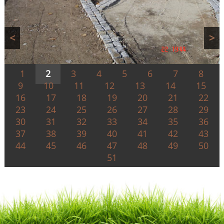
<
>
1
2
3
4
5
6
7
8
9
10
11
12
13
14
15
16
17
18
19
20
21
22
23
24
25
26
27
28
29
30
31
32
33
34
35
36
37
38
39
40
41
42
43
44
45
46
47
48
49
50
51