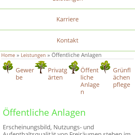
Karriere
Kontakt
»
»
Öffentliche Anlagen
Home
Leistungen
Gewer
Privatg
Öffent
Grünfl
be
ärten
liche
ächen
Anlage
pflege
n
Öffentliche Anlagen
Erscheinungsbild, Nutzungs- und
Aufenthaltsqualität von Freiräumen stehen im